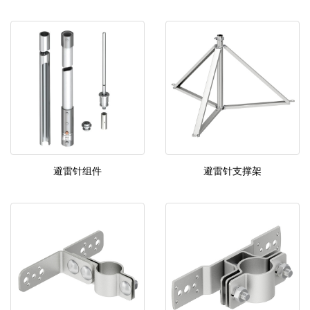
避雷针组件
避雷针支撑架