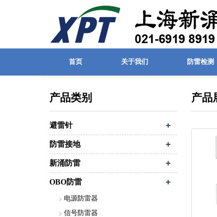
首页
关于我们
防雷检测
首页
| 产品展示
产品类别
产品
+
避雷针
+
防雷接地
+
新涌防雷
+
OBO防雷
电源防雷器
信号防雷器