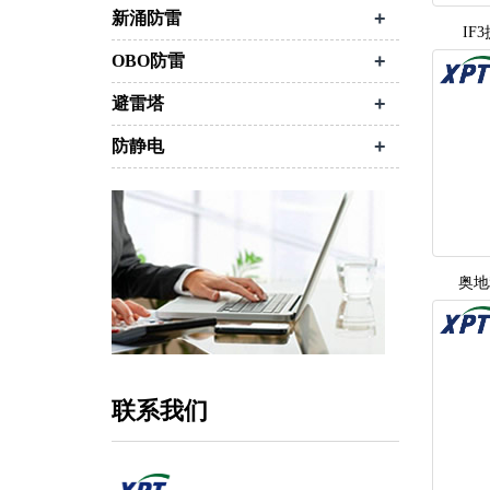
+
新涌防雷
IF
+
OBO防雷
+
避雷塔
+
防静电
奥地
联系我们