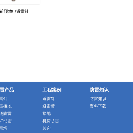
前预放电避雷针
雷产品
工程案例
防雷知识
雷针
避雷针
防雷知识
雷接地
避雷带
资料下载
涌防雷
接地
BO防雷
机房防雷
雷塔
其它