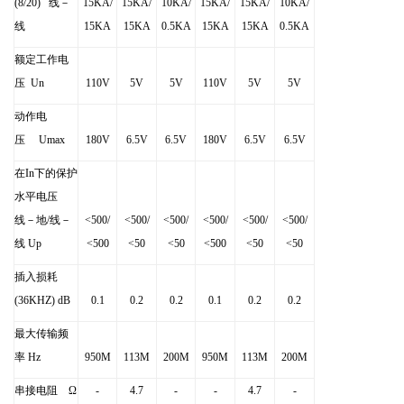
(8/20)
线－
15KA/
15KA/
10KA/
15KA/
15KA/
10KA/
线
15KA
15KA
0.5KA
15KA
15KA
0.5KA
额定工作电
压
Un
110V
5V
5V
110V
5V
5V
动作电
压
Umax
180V
6.5V
6.5V
180V
6.5V
6.5V
在
In
下的保护
水平电压
线－地
/
线－
<500/
<500/
<500/
<500/
<500/
<500/
线
Up
<500
<50
<50
<500
<50
<50
插入损耗
(36KHZ) dB
0.1
0.2
0.2
0.1
0.2
0.2
最大传输频
率
Hz
950M
113M
200M
950M
113M
200M
串接电阻
Ω
-
4.7
-
-
4.7
-