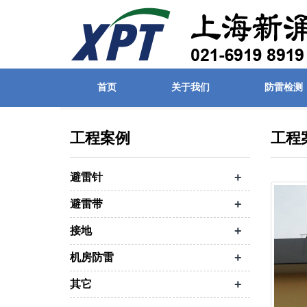
首页
关于我们
防雷检测
首页
| 工程案例 | 避雷带
工程案例
工程
+
避雷针
+
避雷带
+
接地
+
机房防雷
+
其它