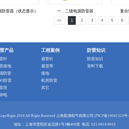
源防雷器（状态显示）
一、二级电源防雷器
复合
<<
1
2
3
4
5
6
雷产品
工程案例
防雷知识
雷针
避雷针
防雷知识
雷接地
避雷带
资料下载
涌防雷
接地
BO防雷
机房防雷
雷塔
其它
静电
CopyRight 2018 All Right Reserved 上海新涌电气有限公司
沪ICP备19041523号-
地址：上海市普陀区金迈路1号1幢409室 电话: 021-6919 8919