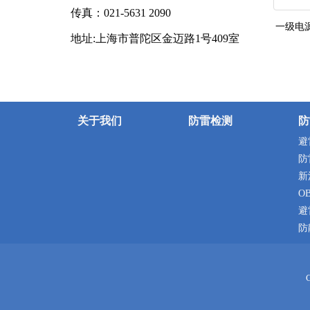
传真：021-5631 2090
一级电
地址:上海市普陀区金迈路1号409室
关于我们
防雷检测
防
避
防
新
O
避
防