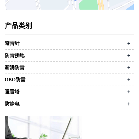
产品类别
+
避雷针
+
防雷接地
+
新涌防雷
+
OBO防雷
+
避雷塔
+
防静电