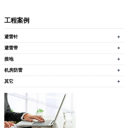
工程案例
+
避雷针
+
避雷带
+
接地
+
机房防雷
+
其它